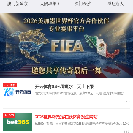
◂返回首页
◂返回上一页
没有发现你要找的页面, 经砖家仔细研究结果如下:
贵玉手输入地址时可能存在键入错误
小蜗牛把页面落家里忘记带了
电信网通那头接口生锈了
网站首页
|
关于我们
|
新闻中心
|
产品展
XML 地图