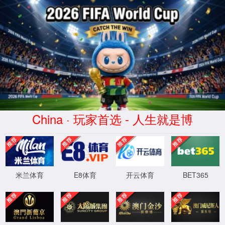
beta365(中国区)-Official website
404
Error