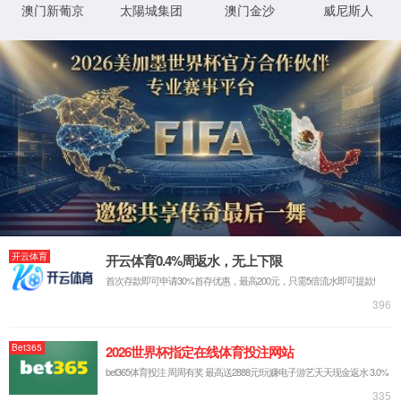
◂返回首页
◂返回上一页
没有发现你要找的页面, 经砖家仔细研究结果如下:
贵玉手输入地址时可能存在键入错误
小蜗牛把页面落家里忘记带了
电信网通那头接口生锈了
网站首页
|
关于我们
|
新闻中心
|
产品展
XML 地图