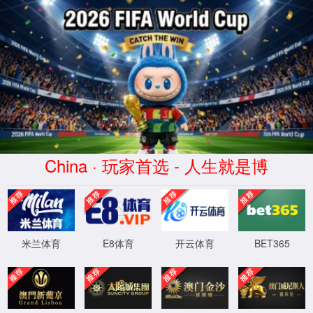
beta365(中国区)-Official website
404
Error