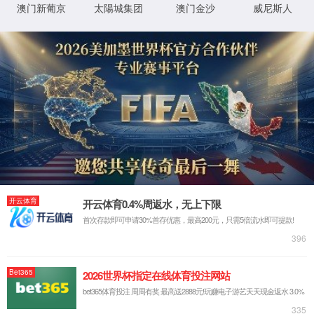
◂返回首页
◂返回上一页
没有发现你要找的页面, 经砖家仔细研究结果如下:
贵玉手输入地址时可能存在键入错误
小蜗牛把页面落家里忘记带了
电信网通那头接口生锈了
网站首页
|
关于我们
|
新闻中心
|
产品展
XML 地图