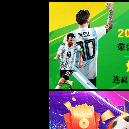
beta365(中国区)-Official website
4