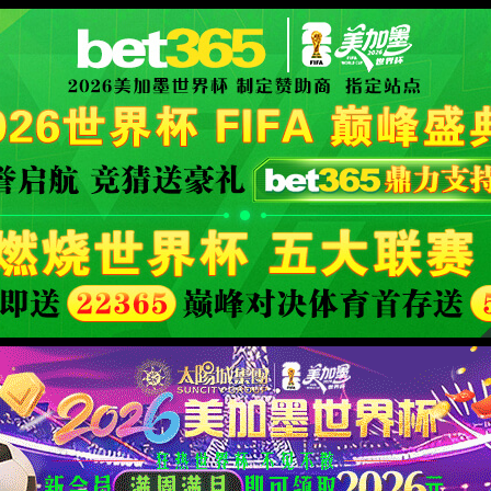
04 Err