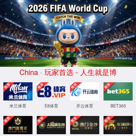
beta365(中国区)-Official website
404
Error